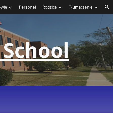
owie
Personel
Rodzice
Tłumaczenie
cji
 School