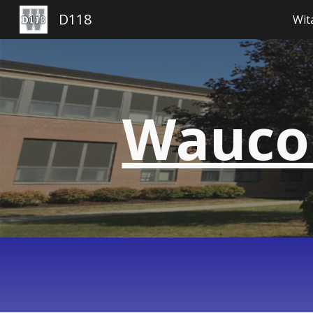
D118
Wit
Pr
Waucon