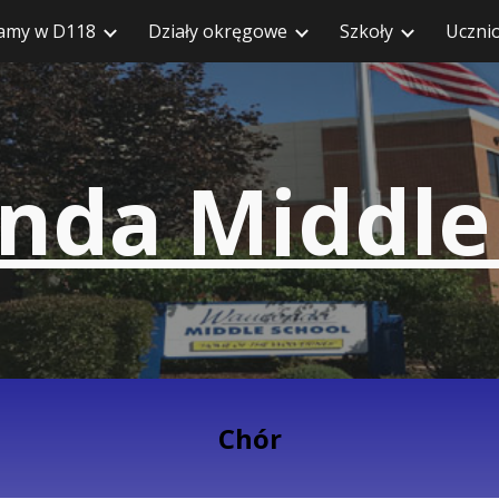
amy w D118
Działy okręgowe
Szkoły
Uczni
zejdź do głównej treści
Przejdź do nawiga
da Middle
Chór