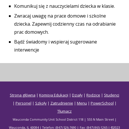
Komunikuj się z nauczycielami dziecka w klasie.
Zwracaj uwagę na prace domowe i szkolne
dziecka. Zapewnij codzienny czas na odrabianie
prac domowych.
Bądź świadomy i wspieraj sugerowane
interwencje
Strona główna
|
Komisja Edukacji
|
Działy
|
Rodzice
|
Studenci
|
Personel
|
Szkoły
|
Zatrudnienie
|
Menu
|
PowerSchool
|
Tłumacz
Wauconda Community Unit School District 118 | 555 N Main Street |
Wauconda, IL 60084 | Telefon: (847) 526-7690 | Fax: (847) 865-1265 | ©2023