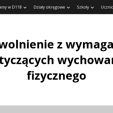
amy w D118
Działy okręgowe
Szkoły
Uczni
zejdź do głównej treści
Przejdź do nawiga
wolnienie z wymag
tyczących wychowa
fizycznego