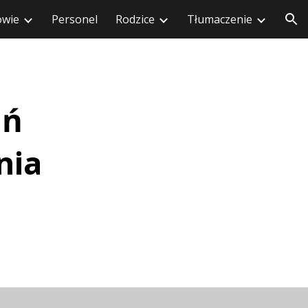
owie
Personel
Rodzice
Tłumaczenie
cji
ań
nia