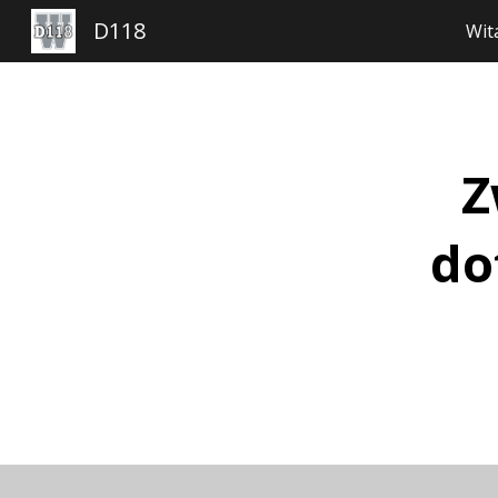
D118
Wit
Pr
Z
do