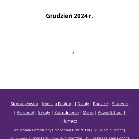
Grudzień 2024 r.
Strona główna
|
Komisja Edukacji
|
Działy
|
Rodzice
|
Studenci
|
Personel
|
Szkoły
|
Zatrudnienie
|
Menu
|
PowerSchool
|
Tłumacz
Wauconda Community Unit School District 118 | 555 N Main Street |
Wauconda, IL 60084 | Telefon: (847) 526-7690 | Fax: (847) 865-1265 | ©2023