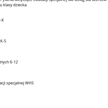
 klasy dziecka.
e-K
 K-5
lnych 6-12
acji specjalnej WHS