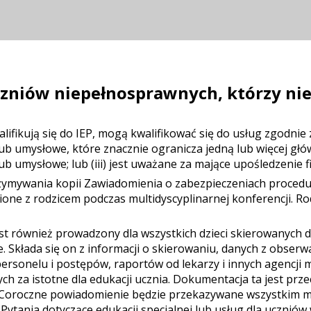
niów niepełnosprawnych, którzy nie 
ifikują się do IEP, mogą kwalifikować się do usług zgodnie z 
e lub umysłowe, które znacznie ogranicza jedną lub więcej głó
 umysłowe; lub (iii) jest uważane za mające upośledzenie f
zymywania kopii Zawiadomienia o zabezpieczeniach proced
ne z rodzicem podczas multidyscyplinarnej konferencji. Rod
est również prowadzony dla wszystkich dzieci skierowanych 
. Składa się on z informacji o skierowaniu, danych z obserw
ersonelu i postępów, raportów od lekarzy i innych agencji
ch za istotne dla edukacji ucznia. Dokumentacja ta jest pr
oroczne powiadomienie będzie przekazywane wszystkim m
Pytania dotyczące edukacji specjalnej lub usług dla uczni