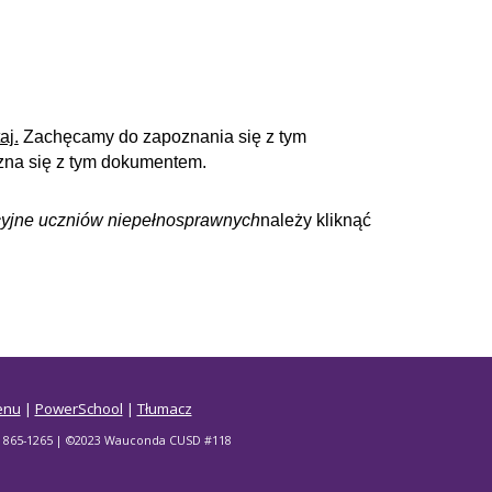
aj.
Zachęcamy do zapoznania się z tym
ozna się z tym dokumentem.
cyjne uczniów niepełnosprawnych
należy kliknąć
enu
|
PowerSchool
|
Tłumacz
47) 865-1265 | ©2023 Wauconda CUSD #118