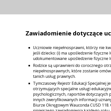
Zawiadomienie dotyczące ucz
Uczniowie niepełnosprawni, którzy nie kwal
jeśli dziecko: (i) ma upośledzenie fizyczn
udokumentowane upośledzenie fizyczne lub
Rodzice są uprawnieni do corocznego otr
niepełnosprawnych, które zostanie omówio
tanich usług prawnych.
Tymczasowy Rejestr Edukacji Specjalnej j
otrzymujących specjalne usługi edukacyjne
psychologicznych, raportów dotyczących p
innych zweryfikowanych informacji uznany
Biurze Okręgowym Wauconda CUSD 118. C
niniejszego zawiadomienia każdego roku. 