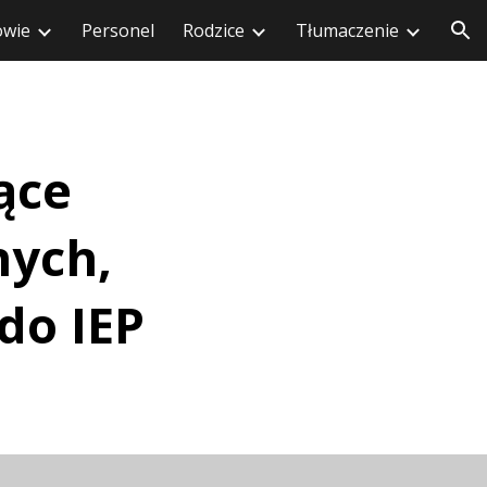
owie
Personel
Rodzice
Tłumaczenie
cji
ące
nych,
 do IEP