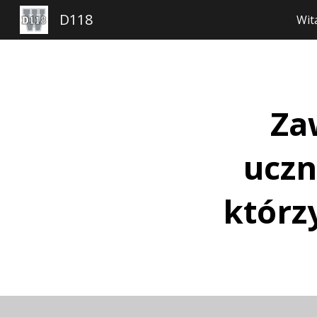
D118
Wit
Pr
Za
uczn
którzy