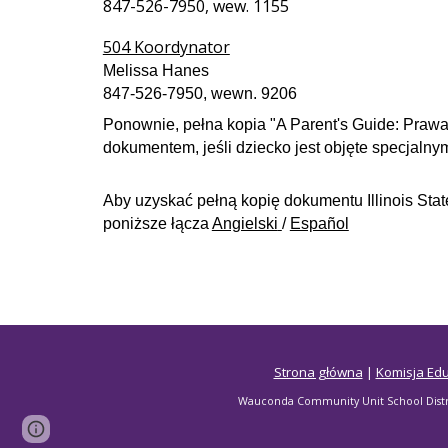
847-526-7950, wew. 1155
504 Koordynator
Melissa Hanes
847-526-7950, wewn. 9206
Ponownie, pełna kopia "A Parent's Guide: Prawa
dokumentem, jeśli dziecko jest objęte specjaln
Aby uzyskać pełną kopię dokumentu Illinois Stat
poniższe łącza
Angielski
/
Español
Strona główna
|
Komisja Edu
Wauconda Community Unit School Distric
Zgłoś nadużycie