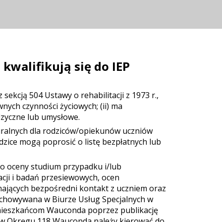
kwalifikują się do IEP
sekcją 504 Ustawy o rehabilitacji z 1973 r.,
wnych czynności życiowych; (ii) ma
izyczne lub umysłowe.
uralnych dla rodziców/opiekunów uczniów
zice mogą poprosić o listę bezpłatnych lub
do oceny studium przypadku i/lub
acji i badań przesiewowych, ocen
 mających bezpośredni kontakt z uczniem oraz
zechowywana w Biurze Usług Specjalnych w
ieszkańcom Wauconda poprzez publikację
ów w Okręgu 118 Wauconda należy kierować do