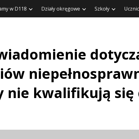
amy w D118
Działy okręgowe
Szkoły
Uczni
zejdź do głównej treści
Przejdź do nawiga
wiadomienie dotycz
iów niepełnospraw
 nie kwalifikują się