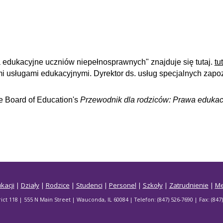
 edukacyjne uczniów niepełnosprawnych" znajduje się tutaj.
tut
ymi usługami edukacyjnymi. Dyrektor ds. usług specjalnych zap
e Board of Education's
Przewodnik dla rodziców: Prawa eduka
kacji
|
Działy
|
Rodzice
|
Studenci
|
Personel
|
Szkoły
|
Zatrudnienie
|
M
t 118 | 555 N Main Street | Wauconda, IL 60084 | Telefon: (847) 526-7690 | Fax: (8