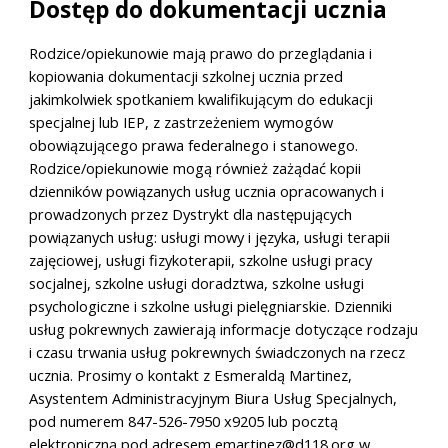
Dostęp do dokumentacji ucznia
Rodzice/opiekunowie mają prawo do przeglądania i
kopiowania dokumentacji szkolnej ucznia przed
jakimkolwiek spotkaniem kwalifikującym do edukacji
specjalnej lub IEP, z zastrzeżeniem wymogów
obowiązującego prawa federalnego i stanowego.
Rodzice/opiekunowie mogą również zażądać kopii
dzienników powiązanych usług ucznia opracowanych i
prowadzonych przez Dystrykt dla następujących
powiązanych usług: usługi mowy i języka, usługi terapii
zajęciowej, usługi fizykoterapii, szkolne usługi pracy
socjalnej, szkolne usługi doradztwa, szkolne usługi
psychologiczne i szkolne usługi pielęgniarskie. Dzienniki
usług pokrewnych zawierają informacje dotyczące rodzaju
i czasu trwania usług pokrewnych świadczonych na rzecz
ucznia. Prosimy o kontakt z Esmeraldą Martinez,
Asystentem Administracyjnym Biura Usług Specjalnych,
pod numerem 847-526-7950 x9205 lub pocztą
elektroniczną pod adresem emartinez@d118.org w